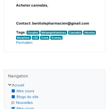
Acheter cannabis,
Contact: benitolepharmacien@gmail.com
Tags:
Cocaïne
Métamphétamines
Cannabis
Héroine
Morphine
LSD
Crack
Ecstasy
Permalien
Blocs
Passer Navigation
Navigation
Accueil
Mes cours
Blogs du site
Nouvelles
Mes cours