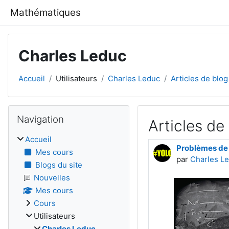
Passer au contenu principal
Mathématiques
Charles Leduc
Accueil
Utilisateurs
Charles Leduc
Articles de blog
Blocs
Passer Navigation
Navigation
Articles de
Accueil
Problèmes de
Mes cours
par
Charles L
Blogs du site
Nouvelles
Mes cours
Cours
Utilisateurs
Charles Leduc