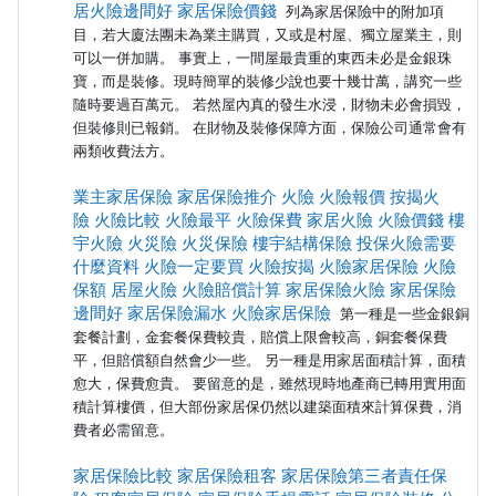
居火險邊間好
家居保險價錢
列為家居保險中的附加項
目，若大廈法團未為業主購買，又或是村屋、獨立屋業主，則
可以一併加購。 事實上，一間屋最貴重的東西未必是金銀珠
寶，而是裝修。現時簡單的裝修少說也要十幾廿萬，講究一些
隨時要過百萬元。 若然屋內真的發生水浸，財物未必會損毀，
但裝修則已報銷。 在財物及裝修保障方面，保險公司通常會有
兩類收費法方。
業主家居保險
家居保險推介
火險
火險報價
按揭火
險
火險比較
火險最平
火險保費
家居火險
火險價錢
樓
宇火險
火災險
火災保險
樓宇結構保險
投保火險需要
什麼資料
火險一定要買
火險按揭
火險家居保險
火險
保額
居屋火險
火險賠償計算
家居保險火險
家居保險
邊間好
家居保險漏水
火險家居保險
第一種是一些金銀銅
套餐計劃，金套餐保費較貴，賠償上限會較高，銅套餐保費
平，但賠償額自然會少一些。 另一種是用家居面積計算，面積
愈大，保費愈貴。 要留意的是，雖然現時地產商已轉用實用面
積計算樓價，但大部份家居保仍然以建築面積來計算保費，消
費者必需留意。
家居保險比較
家居保險租客
家居保險第三者責任保