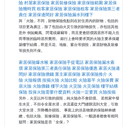
險
村屋家居保險
家居裝修保險
家居保險範圍
家居保
險幾時買
租客家居保險
家居保險租客
家居保險第三者
責任
家居保邊間好
家居保險漏水到樓下
與「火險」不同，財物保險焦點則在於住房內的財物，包括的
項目更為廣泛，除了包括由火災引致的財物損失，亦包括其他
意外 例如颱風、閃電或爆竊等，而且更會賠償因居所不能入住
而導致的臨時居所費用。 銀行上會時要求買的火險主要承保建
築樓宇結構，即是天花、地板、窗台等損毀，家居財物及裝修
等損失則不保。
家居保險爆水喉
家居保險手提電話
家居保險漏水索
償
家居保險第三者責任保險
家居保險優惠
家居火險邊
間好
家居保險價錢
業主家居保險
家居保險推介
火
險
火險報價
按揭火險
火險比較
火險最平
火險保費
家
居火險
火險價錢
樓宇火險
火災險
火災保險
樓宇結構
保險
投保火險需要什麼資料
火險一定要買
火險按揭
另外，火災以外引致的損毀，純火險亦不會賠償。 若然家中發
生水災，不但令全屋水浸，水流還從大門縫隙流到大堂，引致
大堂水浸，升降機亦損毀。 事面上的涉及物業的保險林林總
總，包括火險、裝修保險，家居保險等。一般讀者都會有相同
疑問：家居保險是否「全保」?