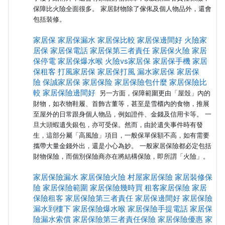
保障比火險全面很多。 家居財物除了傢俬及個人物品外，還會
包括裝修。
家居保
家居保漏水
家居保比較
家居保邊間好
火險家
居保
家居保電話
家居保第三者責任
家居保火險
家居
保停電
家居保爆水喉
火險vs家居保
家居保手機
家居
保租客
打風家居保
家居保打風
漏水家居保
家居保
險
保誠家居保
家居保险
家居保險包什麼
家居保險比
較
家居保險邊間好
另一方面，保障範圍更由「屋殼」內的
財物，如衣物鞋履、首飾古董等，甚至是雪櫃內的食物，推展
至屋外的日常跟身個人物品，例如證件、金錢及信用卡等。 一
旦大頭蝦遺失銀包，亦可受保。然而，由於遺失事件時有發
生，這部分屬「高風險」項目，一般保單保額不高，如有需要
攜帶大量金錢外出，還是小心為妙。 一般家居保險都必定包括
財物保險，而個別保險商亦在將結構保險，即所謂「火險」。
家居保險漏水
家居保險火險
村屋家居保險
家居裝修保
險
家居保險範圍
家居保險幾時買
租客家居保險
家居
保險租客
家居保險第三者責任
家居保邊間好
家居保險
漏水到樓下
家居保險爆水喉
家居保險手提電話
家居保
險漏水索償
家居保險第三者責任保險
家居保險優惠
家