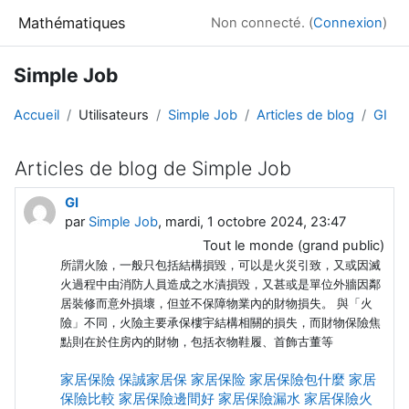
Passer au contenu principal
Mathématiques
Non connecté. (
Connexion
)
Simple Job
Accueil
Utilisateurs
Simple Job
Articles de blog
GI
Articles de blog de Simple Job
GI
par
Simple Job
, mardi, 1 octobre 2024, 23:47
Tout le monde (grand public)
所謂火險，一般只包括結構損毀，可以是火災引致，又或因滅
火過程中由消防人員造成之水漬損毀，又甚或是單位外牆因鄰
居裝修而意外損壞，但並不保障物業內的財物損失。 與「火
險」不同，火險主要承保樓宇結構相關的損失，而財物保險焦
點則在於住房內的財物，包括衣物鞋履、首飾古董等
家居保險
保誠家居保
家居保险
家居保險包什麼
家居
保險比較
家居保險邊間好
家居保險漏水
家居保險火