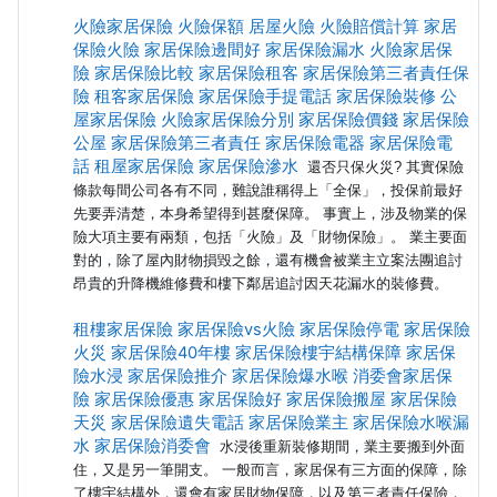
火險家居保險
火險保額
居屋火險
火險賠償計算
家居
保險火險
家居保險邊間好
家居保險漏水
火險家居保
險
家居保險比較
家居保險租客
家居保險第三者責任保
險
租客家居保險
家居保險手提電話
家居保險裝修
公
屋家居保險
火險家居保險分別
家居保險價錢
家居保險
公屋
家居保險第三者責任
家居保險電器
家居保險電
話
租屋家居保險
家居保險滲水
還否只保火災? 其實保險
條款每間公司各有不同，難說誰稱得上「全保」，投保前最好
先要弄清楚，本身希望得到甚麼保障。 事實上，涉及物業的保
險大項主要有兩類，包括「火險」及「財物保險」。 業主要面
對的，除了屋內財物損毀之餘，還有機會被業主立案法團追討
昂貴的升降機維修費和樓下鄰居追討因天花漏水的裝修費。
租樓家居保險
家居保險vs火險
家居保險停電
家居保險
火災
家居保險40年樓
家居保險樓宇結構保障
家居保
險水浸
家居保險推介
家居保險爆水喉
消委會家居保
險
家居保險優惠
家居保險好
家居保險搬屋
家居保險
天災
家居保險遺失電話
家居保險業主
家居保險水喉漏
水
家居保險消委會
水浸後重新裝修期間，業主要搬到外面
住，又是另一筆開支。 一般而言，家居保有三方面的保障，除
了樓宇結構外，還會有家居財物保障，以及第三者責任保險，