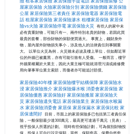
險
租客家居保險
家居保險手提電話
家居保險裝修
公
屋家居保險
火險家居保險分別
家居保險價錢
家居保險
公屋
家居保險第三者責任
家居保險電器
家居保險電
話
租屋家居保險
家居保險滲水
租樓家居保險
家居保
險vs火險
家居保險停電
家居保險火災
有些人的家中未
必有貴重財物，可能只有一、兩件特別名貴的財物，若因此買
最貴的套餐，部份財物的保額便買過大。 事實上，錢財身外
物，屋內屋外財物損失事小，涉及他人的法律責任則事關重
大。 以單位火災為例，火災雖未必波及樓上單位，但如鄰近單
位的外牆已被薰黑，亦有可能引致有人受傷。 一般而言，樓宇
外牆業權屬於大業主，因此大業主極可能就清理污漬或維修費
用向肇事單位業主索賠，而傷者亦可能追討賠償。
家居保險40年樓
家居保險樓宇結構保障
家居保險水
浸
家居保險推介
家居保險爆水喉
消委會家居保險
家
居保險優惠
家居保險好
家居保險搬屋
家居保險天
災
家居保險遺失電話
家居保險業主
家居保險水喉漏
水
家居保險消委會
家居保
家居保漏水
家居保比較
家
居保邊間好
目前，市面上的家居保險多已包括第三者責任保
險，一般保額最少達300萬元，最高更可達過千萬元（見表），
視乎投保人所選的計劃。 現時有些保險計劃，可為個別財物投
保，投保人可自行設定保額，當然，保額愈高，保費自然愈