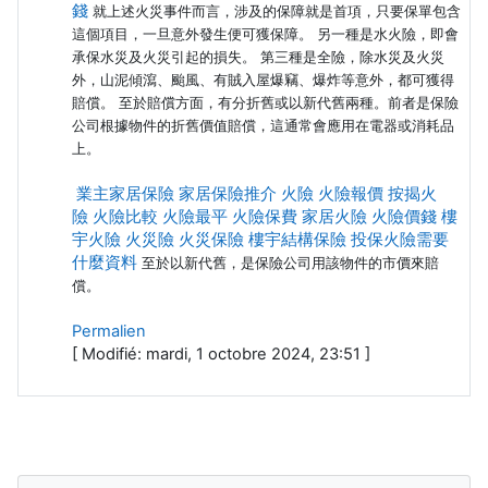
錢
就上述火災事件而言，涉及的保障就是首項，只要保單包含
這個項目，一旦意外發生便可獲保障。 另一種是水火險，即會
承保水災及火災引起的損失。 第三種是全險，除水災及火災
外，山泥傾瀉、颱風、有賊入屋爆竊、爆炸等意外，都可獲得
賠償。 至於賠償方面，有分折舊或以新代舊兩種。前者是保險
公司根據物件的折舊價值賠償，這通常會應用在電器或消耗品
上。
業主家居保險
家居保險推介
火險
火險報價
按揭火
險
火險比較
火險最平
火險保費
家居火險
火險價錢
樓
宇火險
火災險
火災保險
樓宇結構保險
投保火險需要
什麼資料
至於以新代舊，是保險公司用該物件的市價來賠
償。
Permalien
[ Modifié: mardi, 1 octobre 2024, 23:51 ]
Blocs
Passer Navigation