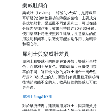
樂威壯簡介
樂威壯（Levitra），綽號”小火焰”，是德國拜
耳研發的治療勃起功能障礙的藥物，主要成分
是伐地那非。樂威壯不同於犀利士，可以在幾
分鐘內發揮作用，效果可持續約30至60分鐘。
使用樂威壯時應按照醫生建議，注意藥貼的使
用說明和頻率，以避免可能的副作用，如頭暈
和噁心等。
犀利士與樂威壯差異
犀利士和樂威壯的區別在於外觀，樂威壯呈桔
色，而犀利士呈黃色。醫師建議，根據使用頻
率的不同，選擇較長效的犀利士適合一周希望
行房2-3次以上的人，而對於有嚴重糖尿病或術
後勃起功能不全的人，效果較強的樂威壯可能
更合適。
犀利士5mg副作用
對於早洩情況，建議選用犀利士，因其藥效持
續時間較長，可運用此特性在第一次射精後短