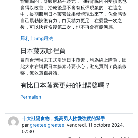
體組織的，舒緩射精神經元，同時腎臟內的受損處也
會得以改善，治療後是不會有反彈現象的，在這之
中，長期服用日本藤素效果就體現出來了，你會感覺
自己晨勃恢復有力，白天精力更足，在愛愛一次之
後，可以快速恢復第二次，也不再會有疲憊感。
犀利士5mg用法
日本藤素哪裡買
目前台灣尚未正式引進日本藤素，均為線上購買，因
此大家在購買日本藤素時要小心，避免買到了偽藥假
藥，無效還傷身體。
有比日本藤素更好的壯陽藥嗎？
Permalien
十大壯陽食物，提高男人性愛強度的幫手
par
greatee greatee
, vendredi, 11 octobre 2024,
07:30