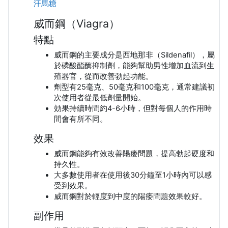
汗馬糖
威而鋼（Viagra）
特點
威而鋼的主要成分是西地那非（Sildenafil），屬
於磷酸酯酶抑制劑，能夠幫助男性增加血流到生
殖器官，從而改善勃起功能。
劑型有25毫克、50毫克和100毫克，通常建議初
次使用者從最低劑量開始。
効果持續時間約4-6小時，但對每個人的作用時
間會有所不同。
效果
威而鋼能夠有效改善陽痿問題，提高勃起硬度和
持久性。
大多數使用者在使用後30分鐘至1小時內可以感
受到效果。
威而鋼對於輕度到中度的陽痿問題效果較好。
副作用