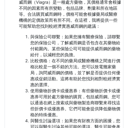
威而鋼（Viagra）是一種處方藥物，其價格通常會根據
不同的因素而有所變動，包括品牌、劑量和所在地區
等。合法購買威而鋼時，價格可能會根據藥局或醫療
機構的定價政策而有所不同。在這裡，我將提供一些
可能幫助您找到較經濟實惠威而鋼的建議：
與保險公司聯繫：如果您擁有醫療保險，請聯繫
您的保險公司，了解威而鋼是否包含在其藥物給
付範圍內。某些保險公司可能提供威而鋼的藥物
給付，以減輕您的負擔。
比較價格：在不同的藥局或醫療機構之間進行價
格比較是一個不錯的方法。您可以致電幾家藥
局，詢問威而鋼的價格，並了解是否提供任何優
惠或促銷活動。這將有助於您找到相對較經濟實
惠的選擇。
使用藥物折價卡或優惠券：有些藥物折價卡或優
惠券可用於處方藥物的購買，包括威而鋼。您可
以通過在網上搜索或與藥物製造商聯繫來尋找這
些折價卡或優惠券。它們可能會提供降低藥物價
格的特殊優惠。
與醫生討論選項：如果您有財務方面的困擾，您
可以與醫生討論其他可能的選項。醫生可能會考