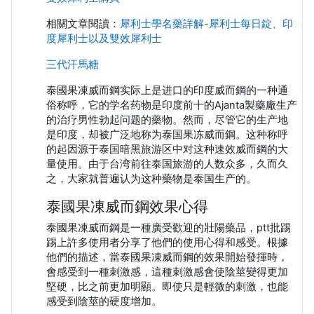
相關文章閱讀：
犀利士學名藥詳解-犀利士每日錠、印
度犀利士以及雙效犀利士
三代汗馬糖
泰國果凍威而鋼实际上是进口的印度威而鋼的一种通
俗称呼，它的学名药物是印度前十的Ajanta製藥廠生产
的治疗男性勃起问题的藥物。然而，尽管它的生产地
是印度，却被广泛地称为泰国果冻威而鋼。这种称呼
的起因源于泰国暗黑旅游区中对这种速效威而鋼的大
量使用。由于台湾前往泰国旅游的人数众多，久而久
之，大家就普遍认为这种藥物是泰国生产的。
泰國果凍威而鋼效果心得
泰國果凍威而鋼是一種廣受歡迎的壯陽藥品，ptt批踢
踢上許多使用者分享了他們的使用心得和感受。根據
他們的描述，當泰國果凍威而鋼的效果開始發揮時，
會感受到一種刺激感，這種刺激感會使陰莖變得更加
堅硬，比之前更加明顯。即使只是輕微的刺激，也能
感受到陰莖的硬度增加。