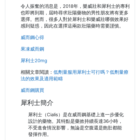
令人振奮的消息是，2018年，樂威壯和犀利士的專利
也即將到期，屆時尋求壯陽藥物的男性朋友將有更多
選擇。然而，很多人對於犀利士和樂威壯哪個效果好
感到疑惑，因此在選擇這兩款壯陽藥時需要謹慎。
威而鋼心得
果凍威而鋼
犀利士20mg
相關文章閱讀：
低劑量服用犀利士可行嗎？低劑量療
法的效果及適用範疇
威而鋼購買
犀利士簡介
犀利士（Cialis）是在威而鋼基礎上進一步優化
設計的藥物。其特點是藥效持續長達36小時，
不受進食情況影響，無論是空腹還是飽肚都能
發揮作用。