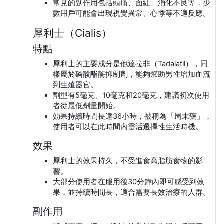
常見的副作用包括頭痛、面紅、消化不良等，少
數用戶可能會出現視覺異常、心悸等不適反應。
犀利士（Cialis）
特點
犀利士的主要成分是他達拉非（Tadalafil），同
樣屬於磷酸酯酶抑制劑，能夠幫助男性增加血流
到生殖器官。
劑型有5毫克、10毫克和20毫克，建議初次使用
者從最低劑量開始。
効果持續時間長達36小時，被稱為「周末藥」，
使用者可以在此時間內靈活選擇性生活時機。
效果
犀利士的效果持久，不受進食高脂肪食物的影
響。
大部分使用者在服用後30分鐘內即可感受到效
果，並持續時間長，適合需要長效治療的人群。
副作用