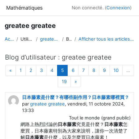
Passer au contenu principal
Mathématiques
Non connecté. (
Connexion
)
greatee greatee
Accueil
Utilisateurs
greatee greatee
Blogs
Afficher tous les articles de greatee greatee
Blog d’utilisateur : greatee greatee
Page précédente
Page 1
Page 2
Page 3
Page 4
Page 5
Page 6
Page 7
Page 8
Page 9
Page 10
«
1
2
3
4
5
6
7
8
9
10
…
Page 19
Page suivante
19
»
日本藤素是什麼？有哪些副作用？日本藤素哪裡買？
par
greatee greatee
, vendredi, 11 octobre 2024,
13:33
Tout le monde (grand public)
網路上熱烈討論的
日本藤素
究竟是什麼？
日本藤素
怎
麼買，日本藤素特別為大家來說明，讓你一次清楚了
解
日本藤素
是什麼，以及怎麼買日本藤素！