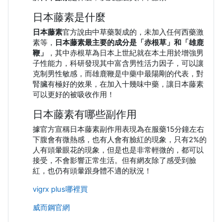
日本藤素是什麼
日本藤素
官方說由中草藥製成的，未加入任何西藥激
素等，
日本藤素最主要的成分是「赤根草」和「雄鹿
鞭」
，其中赤根草為日本上世紀就在本土用於增強男
子性能力，科研發現其中富含男性活力因子，可以讓
克制男性敏感，而雄鹿鞭是中藥中最陽剛的代表，對
腎臟有極好的效果，在加入十幾味中藥，讓日本藤素
可以更好的被吸收作用！
日本藤素有哪些副作用
據官方宣稱日本藤素副作用表現為在服藥15分鐘左右
下腹會有微熱感，也有人會有臉紅的現象，只有2%的
人有頭暈眼花的現象，但是也是非常輕微的，都可以
接受，不會影響正常生活。但有網友除了感受到臉
紅，也仍有頭暈跟身體不適的狀況！
vigrx plus哪裡買
威而鋼官網