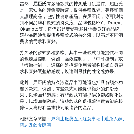
當然！
屈臣氏
有多種款式的
持久液
可供選擇。屈臣氏
是一家知名的連鎖藥妝店，提供各種保健、美容和個
人護理商品，包括性健康產品。在屈臣氏，你可以找
到不同品牌和款式的持久液。品牌包括K-Y、Durex、
Okamoto等，它們都是廣受歡迎且信譽良好的品牌。
這些品牌通常提供多種款式的持久液，以滿足不同消
費者的需求和喜好。
持久液的款式多種多樣。其中一些款式可能提供不同
的敏感度控制，例如「強效控制」、「中等控制」或
「輕微控制」。這樣的選擇讓使用者能夠根據自身需
求和喜好調整敏感度，以達到最佳的性愉悅效果。
此外，屈臣氏的持久液產品中可能還包括具有額外功
能的款式。例如，有些款式可能提供額外的潤滑效
果，以增加舒適感；有些款式可能提供冷卻或暖化效
果，以增加刺激感。這些款式的選擇讓消費者能夠根
據個人喜好和需求找到最適合的產品。
相關文章閱讀：
犀利士服藥五大注意事項 | 避免人群、
禁忌及飲食建議