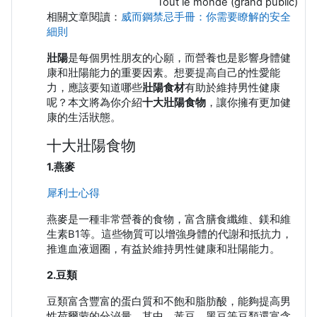
Tout le monde (grand public)
相關文章閱讀：
威而鋼禁忌手冊：你需要瞭解的安全
細則
壯陽
是每個男性朋友的心願，而營養也是影響身體健
康和壯陽能力的重要因素。想要提高自己的性愛能
力，應該要知道哪些
壯陽食材
有助於維持男性健康
呢？本文將為你介紹
十大壯陽食物
，讓你擁有更加健
康的生活狀態。
十大壯陽食物
1.燕麥
犀利士心得
燕麥是一種非常營養的食物，富含膳食纖維、鎂和維
生素B1等。這些物質可以增強身體的代謝和抵抗力，
推進血液迴圈，有益於維持男性健康和壯陽能力。
2.豆類
豆類富含豐富的蛋白質和不飽和脂肪酸，能夠提高男
性荷爾蒙的分泌量。其中，黃豆、黑豆等豆類還富含