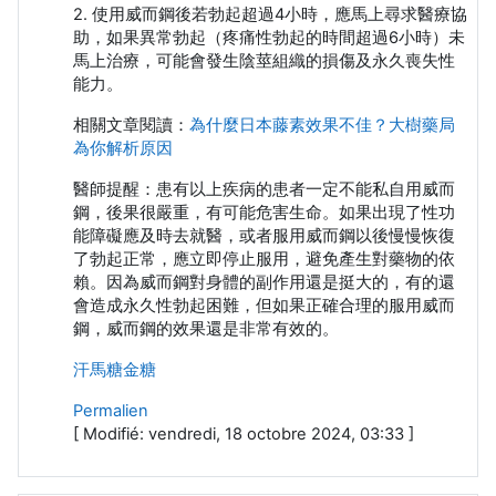
2. 使用威而鋼後若勃起超過4小時，應馬上尋求醫療協
助，如果異常勃起（疼痛性勃起的時間超過6小時）未
馬上治療，可能會發生陰莖組織的損傷及永久喪失性
能力。
相關文章閱讀：
為什麼日本藤素效果不佳？大樹藥局
為你解析原因
醫師提醒：患有以上疾病的患者一定不能私自用威而
鋼，後果很嚴重，有可能危害生命。如果出現了性功
能障礙應及時去就醫，或者服用威而鋼以後慢慢恢復
了勃起正常，應立即停止服用，避免產生對藥物的依
賴。因為威而鋼對身體的副作用還是挺大的，有的還
會造成永久性勃起困難，但如果正確合理的服用威而
鋼，威而鋼的效果還是非常有效的。
汗馬糖金糖
Permalien
[ Modifié: vendredi, 18 octobre 2024, 03:33 ]