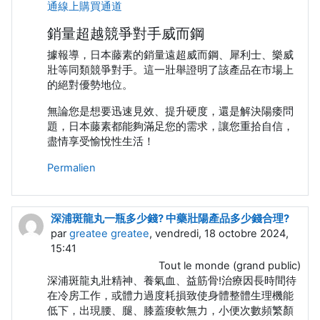
通線上購買通道
銷量超越競爭對手威而鋼
據報導，日本藤素的銷量遠超威而鋼、犀利士、樂威
壯等同類競爭對手。這一壯舉證明了該產品在市場上
的絕對優勢地位。
無論您是想要迅速見效、提升硬度，還是解決陽痿問
題，日本藤素都能夠滿足您的需求，讓您重拾自信，
盡情享受愉悅性生活！
Permalien
深浦斑龍丸一瓶多少錢? 中藥壯陽產品多少錢合理?
par
greatee greatee
, vendredi, 18 octobre 2024,
15:41
Tout le monde (grand public)
深浦斑龍丸壯精神、養氣血、益筋骨!治療因長時間待
在冷房工作，或體力過度耗損致使身體整體生理機能
低下，出現腰、腿、膝蓋痠軟無力，小便次數頻繁顏