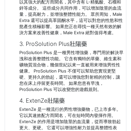
以其強大的配方而聞名，其中含有 L-精氨酸、石榴和
鋅等成分。 這些成分共同作用，可以增加陰莖的血流
量，提高耐力，並增強整體性能力。 眾所周知，Male
Extra 還可以提高睪固酮水平，這可以對您的性慾和性
慾產生積極影響。 如果您正在尋找一種天然有效的解
決方案來改善性健康，Male Extra 絕對值得考慮。
3. ProSolution Plus壯陽藥
ProSolution Plus 是一種男性增強藥，專門用於解決早
洩和改善整體性功能。 它含有獨特的草藥、維生素和
礦物質混合物，幾個世紀以來一直被用來增強男性性
健康。 ProSolution Plus 不僅可以幫助您實現更堅
硬、更持久的勃起，還可以增強您對射精的控制，讓
您在床上停留更長時間。 如果您患有早洩，
ProSolution Plus 可以改變您的遊戲規則。
4. ExtenZe壯陽藥
ExtenZe 是一種流行的男性增強藥物，已上市多年。
它以其速效配方而聞名，可在短時間內發揮作用。
ExtenZe 的作用是增加陰莖的血流量，從而導致勃起
更大、更硬。 它還可以增強性耐力並提高整體性表