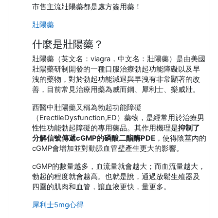
市售主流壯陽藥都是處方簽用藥！
壯陽藥
什麼是壯陽藥？
壯陽藥（英文名：viagra，中文名：壯陽藥）是由美國
壯陽藥研制開發的一種口服治療勃起功能障礙以及早
洩的藥物，對於勃起功能減退與早洩有非常顯著的改
善，目前常見治療用藥為威而鋼、犀利士、樂威壯。
西醫中壯陽藥又稱為勃起功能障礙
（ErectileDysfunction,ED）藥物，是經常用於治療男
性性功能勃起障礙的專用藥品。其作用機理是
抑制了
分解信號傳遞cGMP的磷酸二酯酶PDE
，使得陰莖內的
cGMP會增加並對動脈血管壁產生更大的影響。
cGMP的數量越多，血流量就會越大；而血流量越大，
勃起的程度就會越高。也就是說，通過放鬆生殖器及
四圍的肌肉和血管，讓血液更快，量更多。
犀利士5mg心得