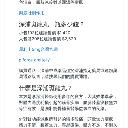
色清白，四肢冰冷難以回溫等症狀
樂威壯副作用
深浦斑龍丸一瓶多少錢？
小包103粒建議售價 $1,420
大包裝206粒建議售價 $2,520
犀利士5mg台灣官網
p force oral jelly
購買通路：深浦中成藥品僅於深浦指定藥局或連鎖藥
局通路販售，請搜尋我們的購買通路。
什麼是深浦斑龍丸？
本方是李深浦醫師使用多年的良方，因其效果卓著，
對體力過度耗損引起的筋骨疾病、腰腿膝蓋痠軟無力
等症有效，是強壯筋骨補養腎陽益氣血的良藥。
針對腎功能減退所引起的諸多酸痛、頭暈無力症狀、
體力不濟、膝蓋無力、容易疲倦、體力不足、不耐久