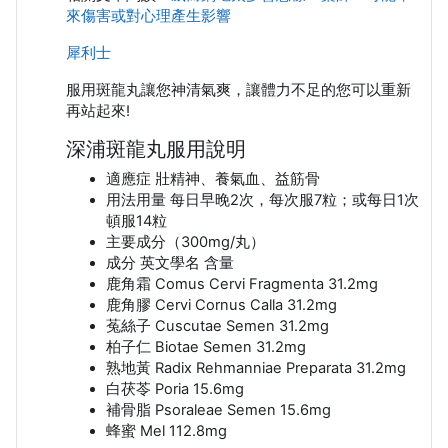
來傷害或對心理產生影響
犀利士
服用斑龍丸讓您神清氣爽，讓體力不足的您可以重新
再站起來!
深浦斑龍丸服用說明
適應症 壯精神、養氣血、益筋骨
用法用量 每日早晚2次，每次服7粒；或每日1次
頓服14粒
主要成分（300mg/丸）
成分 英文學名 含量
鹿角霜 Comus Cervi Fragmenta 31.2mg
鹿角膠 Cervi Cornus Calla 31.2mg
菟絲子 Cuscutae Semen 31.2mg
柏子仁 Biotae Semen 31.2mg
熟地黃 Radix Rehmanniae Preparata 31.2mg
白茯苓 Poria 15.6mg
補骨脂 Psoraleae Semen 15.6mg
蜂蜜 Mel 112.8mg