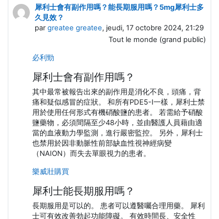
犀利士會有副作用嗎？能長期服用嗎？5mg犀利士多
久見效？
par
greatee greatee
, jeudi, 17 octobre 2024, 21:29
Tout le monde (grand public)
必利勁
犀利士會有副作用嗎？
其中最常被報告出來的副作用是消化不良，頭痛，背
痛和疑似感冒的症狀。 和所有PDE5-I一樣，犀利士禁
用於使用任何形式有機硝酸鹽的患者。 若需給予硝酸
鹽藥物，必須間隔至少48小時，並由醫護人員藉由適
當的血液動力學監測，進行嚴密監控。 另外，犀利士
也禁用於因非動脈性前部缺血性視神經病變
（NAION）而失去單眼視力的患者。
樂威壯購買
犀利士能長期服用嗎？
長期服用是可以的。 患者可以遵醫囑合理用藥。 犀利
士可有效改善勃起功能障礙。 有效時間長、安全性