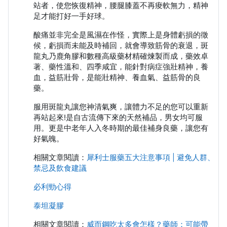
站者，使您恢復精神，腰腿膝蓋不再痠軟無力，精神
足才能打好一手好球。
酸痛並非完全是風濕在作怪，實際上是身體虧損的徵
候，虧損而未能及時補回，就會導致筋骨的衰退，斑
龍丸乃鹿角膠和數種高級藥材精確煉製而成，藥效卓
著、藥性溫和、四季咸宜，能針對病症強壯精神，養
血，益筋壯骨，是能壯精神、養血氣、益筋骨的良
藥。
服用斑龍丸讓您神清氣爽，讓體力不足的您可以重新
再站起來!是自古流傳下來的天然補品，男女均可服
用。更是中老年人入冬時期的最佳補身良藥，讓您有
好氣魄。
相關文章閱讀：
犀利士服藥五大注意事項 | 避免人群、
禁忌及飲食建議
必利勁心得
泰坦凝膠
相關文章閱讀：
威而鋼吃太多會怎樣？藥師：可能帶