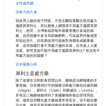
女性威而鋼
倍耐力持久液
很多男人礙於面子問題，不想去醫院看醫生取得處方
箋購買犀利士，所以都會上網搜尋不用處方箋購買犀
利士，然而，台灣衛福部每年都要查獲許多偽壯陽
藥，這些假藥中多含局部麻醉劑，可延緩男性敏感度
而勃起持久，但長期使用可能會對身體造成嚴重傷
害，這些假藥打著不用處方箋的名號，在市面上大量
流竄。那究竟能不能不用處方箋購買犀利士? 有沒有不
用處方簽的壯陽藥？
日本藤素心得
犀利士是處方藥
除了改變生活和飲食習慣以外，藥物是治療陽痿的主
要措施。目前獲得許可的陽痿治療處方藥包括威而鋼
（Viagra），犀利士（Cialis）和樂威壯（ Levitra）。
所有這三種藥物都得到了美國藥物和食品管理局批
准。儘管這些醫生處方藥物通常很安全，但不能在藥
店出售。偉哥是最早獲得獲得美國健康機構批准使用