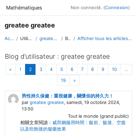
Passer au contenu principal
Mathématiques
Non connecté. (
Connexion
)
greatee greatee
Accueil
Utilisateurs
greatee greatee
Blogs
Afficher tous les articles de greatee greatee
Blog d’utilisateur : greatee greatee
Page précédente
Page 1
Page 2
Page 3
Page 4
Page 5
Page 6
Page 7
Page 8
Page 9
Page 10
«
1
2
3
4
5
6
7
8
9
10
…
Page 19
Page suivante
19
»
男性持久保健：重視健康，關懷你的持久力！
par
greatee greatee
, samedi, 19 octobre 2024,
13:50
Tout le monde (grand public)
相關文章閱讀：
威而鋼服用時間：飯前、飯後、空腹
以及吃飽後的服藥效果