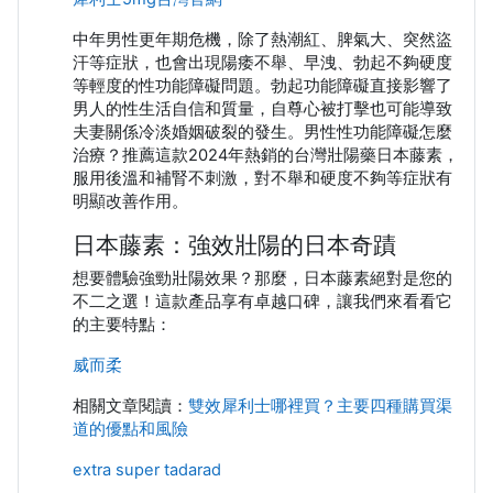
中年男性更年期危機，除了熱潮紅、脾氣大、突然盜
汗等症狀，也會出現陽痿不舉、早洩、勃起不夠硬度
等輕度的性功能障礙問題。勃起功能障礙直接影響了
男人的性生活自信和質量，自尊心被打擊也可能導致
夫妻關係冷淡婚姻破裂的發生。男性性功能障礙怎麼
治療？推薦這款2024年熱銷的台灣壯陽藥日本藤素，
服用後溫和補腎不刺激，對不舉和硬度不夠等症狀有
明顯改善作用。
日本藤素：強效壯陽的日本奇蹟
想要體驗強勁壯陽效果？那麼，日本藤素絕對是您的
不二之選！這款產品享有卓越口碑，讓我們來看看它
的主要特點：
威而柔
相關文章閱讀：
雙效犀利士哪裡買？主要四種購買渠
道的優點和風險
extra super tadarad