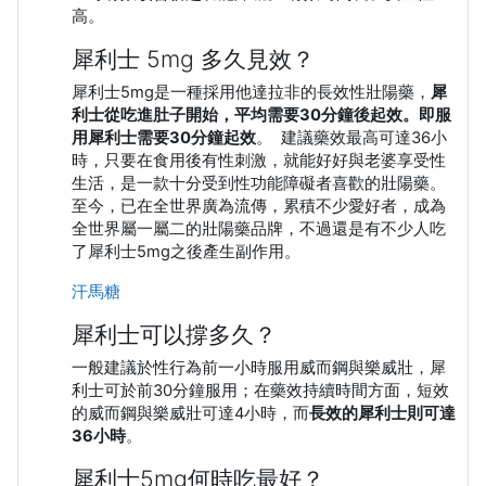
高。
犀利士 5mg 多久見效？
犀利士5mg是一種採用他達拉非的長效性壯陽藥，
犀
利士從吃進肚子開始，平均需要30分鐘後起效。即服
用犀利士需要30分鐘起效
。 建議藥效最高可達36小
時，只要在食用後有性刺激，就能好好與老婆享受性
生活，是一款十分受到性功能障礙者喜歡的壯陽藥。
至今，已在全世界廣為流傳，累積不少愛好者，成為
全世界屬一屬二的壯陽藥品牌，不過還是有不少人吃
了犀利士5mg之後產生副作用。
汗馬糖
犀利士可以撐多久？
一般建議於性行為前一小時服用威而鋼與樂威壯，犀
利士可於前30分鐘服用；在藥效持續時間方面，短效
的威而鋼與樂威壯可達4小時，而
長效的犀利士則可達
36小時
。
犀利士5mg何時吃最好？