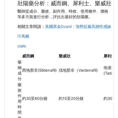
壯陽藥分析：威而鋼、犀利士、樂威壯
醫師從成分、藥效、副作用、時效、使用條件、價格
等多方面進行分析，評比出最好的壯陽藥。
相關文章閱讀：
美國黑金Dcard：強勢征服高挑性感妹
汗馬糖
cialis
威而鋼
樂威壯
犀利士
藥
物
他達拉
西地那非(Sildenafil)
伐地那非（Vardenafil)
成
(Tadalafi
分
藥
效
作
約30至60分鐘
約15至20分鐘
約30至
用
時
間