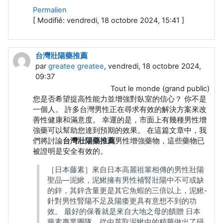
Permalien
[ Modifié: vendredi, 18 octobre 2024, 15:41 ]
台灣壯陽藥推薦
par
greatee greatee
, vendredi, 18 octobre 2024,
09:37
Tout le monde (grand public)
您是否希望提高性能力並增強對臥室的信心？ 你不是
一個人。 許多台灣男性正在尋求有效的解決方案來改
善性健康和滿意度。 幸運的是，市面上有幾種男性增
強藥可以幫助您達到預期的效果。 在這篇文章中，我
們將討論
台灣壯陽藥推薦
男性增強藥物，這些藥物已
被證明是安全有效的。
［日本藤素］來自日本高麗祖輩相傳的男性壯陽
聖品—泥鰍，泥鰍擁有男性補腎壯陽中不可或缺
的鋅，其鋅含量更是其它魚蝦的三倍以上，泥鰍-
針對男性腎陽不足及陽痿更具有意想不到的功
效。 最好的保養就是來自大地之母的饋贈 日本
藤素專業團隊，從中萃取泥鰍中的精華做出了研