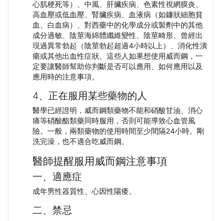
心肌梗死等）、中風、肝臟疾病、色素性視網膜炎、
高血壓或低血壓、腎臟疾病、血液病（如鐮狀細胞貧
血、白血病）、對西藥中的化學成分或製劑中的其他
成分過敏、陰莖海綿體纖維變性、陰莖畸形、曾經出
現過異常勃起（陰莖勃起超過4小時以上）、消化性潰
瘍或其他出血性症狀。這些人如果想使用威而鋼，一
定要讓醫師幫助你判斷是否可以應用、如何應用以及
應用時的注意事項。
4、正在服用某些藥物的人
醫學已經證明，威而鋼類藥物不能和硝酸甘油、消心
痛等硝酸酯類藥同時服用，否則可能導致心血管風
險。一般，兩類藥物的使用時間至少間隔24小時。剛
洗完澡，也不適合吃威而鋼。
醫師提醒服用威而鋼注意事項
一、適應症
成年男性器質性、心因性陽痿。
二、禁忌