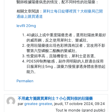
醫師根據陽痿病患的情況，配不同特性的壯陽藥：
相關文章閱讀：
犀利士每日錠哪裡買？大樹藥局已開
通線上購買通道
levifil 20mg
40歲以上或中重度陽痿患者，選用壯陽效果最好
的威而鋼，反之使用犀利士、樂威壯。
使用壯陽藥後出現色彩辨識有誤者，宜改用不影
響第六型磷酸二酯酶的樂威壯。
性愛頻率高，且隨機發生，犀利士是首選。
PDE5抑制劑敏感，副作用明顯的人群適合採用
日服犀利士5mg，讓藥力慢慢滲透身體改善勃起
能力。
Permalien
不用處方箋購買犀利士？小心買到假的壯陽藥
par
greatee greatee
, jeudi, 17 octobre 2024, 09:24
Tout le monde (grand public)