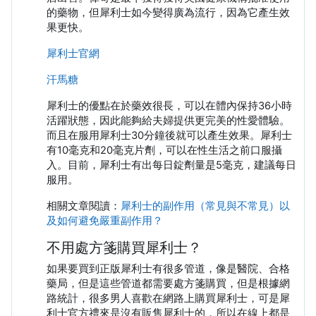
的藥物，但犀利士如今變得廣為流行，因為它產生效
果更快。
犀利士官網
汗馬糖
犀利士的優點在於藥效很長，可以在體內保持36小時
活躍狀態，因此能夠給夫婦提供更完美的性愛體驗。
而且在服用犀利士30分鐘後就可以產生效果。犀利士
有10毫克和20毫克片劑，可以在性生活之前口服攝
入。目前，犀利士有出每日錠劑量是5毫克，建議每日
服用。
相關文章閱讀：
犀利士的副作用（常見與不常見）以
及如何避免嚴重副作用？
不用處方箋購買犀利士？
如果要買到正版犀利士有很多管道，像是醫院、合格
藥局，但是這些管道都需要處方箋購買，但是根據網
路統計，很多男人喜歡在網路上購買犀利士，可是犀
利士官方禮來是沒有販售犀利士的，所以在線上都是