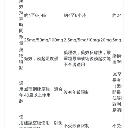
藥
效
持
約4至6小時
約4至6小時
約24至
續
時
間
劑
25mg/50mg/100mg
2.5mg/5mg/10mg/20mg
5mg/10
量
藥
藥理強，藥效反應快，嚴
物
藥物作
短效，勃起硬度優
重糖尿病或術後勃起功能
特
達36小
不全者適用
點
30至5
長者不
適
（因藥
用
威而鋼硬度強，適合
沒有年齡限制
間長，
年
40歲以上使用
低等問
齡
致副作
易消除
使
用
建議空腹使用，以免
不受飲食限制
不受飲