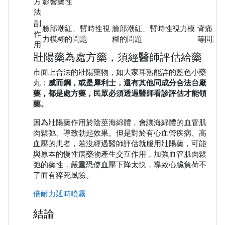
方
影響藥性
法
副
臉部潮紅、暫時性視
臉部潮紅、暫時性視力模
背痛、
作
力模糊的問題
糊的問題
等問題
用
壯陽藥為處方藥，須經醫師評估給藥
市面上合法的壯陽藥物，如大家耳熟能詳的藍色小藥
丸：
威而鋼，或是犀利士，還有其他同成分合法台廠
藥，都是處方藥，民眾必須透過醫師看診評估才能領
藥。
因為壯陽藥作用於陰莖海綿體，會讓海綿體的血管肌
肉鬆弛、導致勃起效果。但是對於有心血管疾病、高
血壓的患者，若沒經過醫師評估就服用壯陽藥，可能
與原本的慢性病藥物產生交互作用，加強血管肌肉鬆
弛的藥性，嚴重恐使血壓下降太快，導致心臟負荷不
了而有猝死風險。
倍耐力延時噴霧
結論