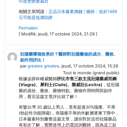
印度雙效樂威壯
相關文章閱讀：
正品日本藤素價錢 | 藥師：低於1499
元可能是低價陷阱
Permalien
[ Modifié: jeudi, 17 octobre 2024, 21:29 ]
壯陽藥哪個效果好？醫師對壯陽藥做的成分、藥效、
副作用評比！
par
greatee greatee
, jeudi, 17 octobre 2024, 15:26
Tout le monde (grand public)
根據泌尿科權威醫師
評比市售三款主流壯陽藥威而鋼
(Viagra)、犀利士(Cialis)、樂威壯(Levitra)
，從壯陽
藥的成份、藥效、藥物特點、藥物作用時間與副作
用，看完這篇文章評比就了解！
有鑒台灣 30 歲以上男人，竟有超過30%陽痿、不舉
(勃起性功能障礙)，有陽痿不舉的年齡層逐漸下降中，
日本藤素特別彙整這篇文章，讓你對於這些壯陽藥品
有初步了解，實際使用上仍需諮詢醫師，因為這三款