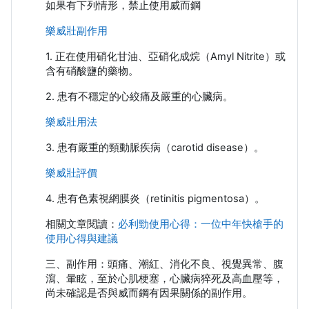
如果有下列情形，禁止使用威而鋼
樂威壯副作用
1. 正在使用硝化甘油、亞硝化成烷（Amyl Nitrite）或
含有硝酸鹽的藥物。
2. 患有不穩定的心絞痛及嚴重的心臟病。
樂威壯用法
3. 患有嚴重的頸動脈疾病（carotid disease）。
樂威壯評價
4. 患有色素視網膜炎（retinitis pigmentosa）。
相關文章閱讀：
必利勁使用心得：一位中年快槍手的
使用心得與建議
三、副作用：頭痛、潮紅、消化不良、視覺異常、腹
瀉、暈眩，至於心肌梗塞，心臟病猝死及高血壓等，
尚未確認是否與威而鋼有因果關係的副作用。