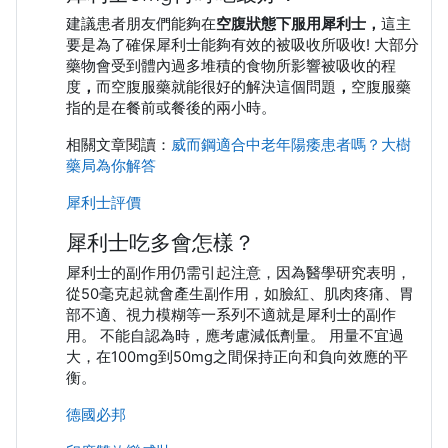
建議患者朋友們能夠在
空腹狀態下服用犀利士，
這主
要是為了確保犀利士能夠有效的被吸收所吸收! 大部分
藥物會受到體內過多堆積的食物所影響被吸收的程
度
，
而空腹服藥就能很好的解決這個問題
，
空腹服藥
指的是在餐前或餐後的兩小時。
相關文章閱讀：
威而鋼適合中老年陽痿患者嗎？大樹
藥局為你解答
犀利士評價
犀利士吃多會怎樣？
犀利士的副作用仍需引起注意，因為醫學研究表明，
從50毫克起就會產生副作用，如臉紅、肌肉疼痛、胃
部不適、視力模糊等一系列不適就是犀利士的副作
用。 不能自認為時，應考慮減低劑量。 用量不宜過
大，在100mg到50mg之間保持正向和負向效應的平
衡。
德國必邦