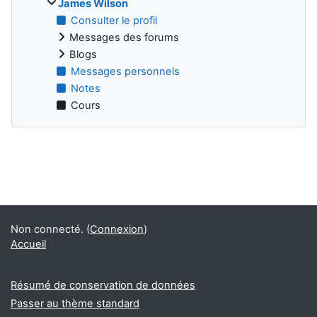
James Wilson
Consulter le profil
Messages des forums
Blogs
Messages personnels
Notes
Cours
Blocs
Non connecté. (
Connexion
)
Accueil
Résumé de conservation de données
Passer au thème standard