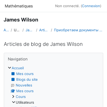
Passer au contenu principal
Mathématiques
Non connecté. (
Connexion
)
James Wilson
Accueil
Utilisateurs
James Wilson
Articles de blog
Приобретаем документы в сети безопасно. Авторский материал
Articles de blog de James Wilson
Blocs
Passer Navigation
Navigation
Accueil
Mes cours
Blogs du site
Nouvelles
Mes cours
Cours
Utilisateurs